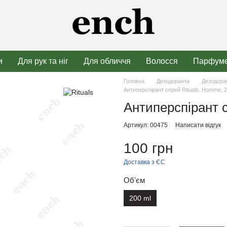
и
Для рук та ніг
Для обличчя
Волосся
Парфуме
Головна
Дезодоранти
Дезодора
Антиперспірант спрей Rituals. Homme, 2
Антиперспірант с
Артикул: 00475
Написати відгук
100 грн
Доставка з ЄС
Обʼєм
200 ml