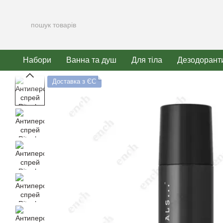
Перейти до основного контенту
Набори
Ванна та душ
Для тіла
Дезодорант
Доставка з ЄС