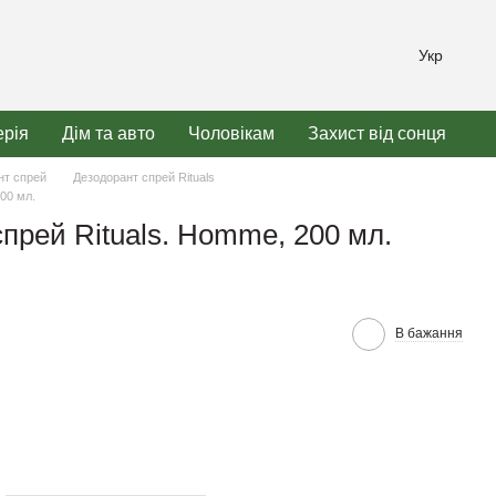
Укр
рія
Дім та авто
Чоловікам
Захист від сонця
нт спрей
Дезодорант спрей Rituals
00 мл.
прей Rituals. Homme, 200 мл.
В бажання