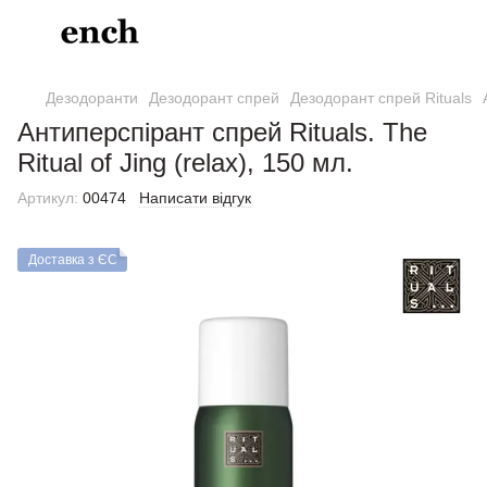
Дезодоранти
Дезодорант спрей
Дезодорант спрей Rituals
Антиперспірант спрей Rituals. The
Ritual of Jing (relax), 150 мл.
Артикул:
00474
Написати відгук
Доставка з ЄС