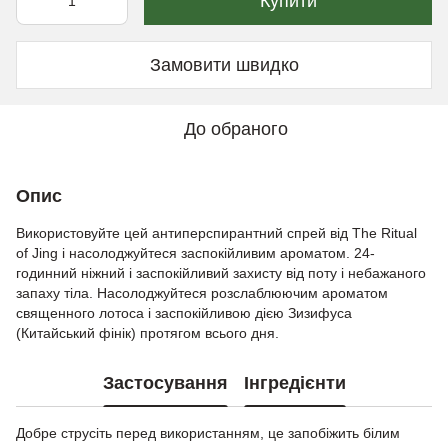
Купити
Замовити швидко
До обраного
Опис
Використовуйте цей антиперспирантний спрей від The Ritual
of Jing і насолоджуйтеся заспокійливим ароматом. 24-
годинний ніжний і заспокійливий захисту від поту і небажаного
запаху тіла. Насолоджуйтеся розслаблюючим ароматом
священного лотоса і заспокійливою дією Зизифуса
(Китайський фінік) протягом всього дня.
Застосування
Інгредієнти
Добре струсіть перед використанням, це запобіжить білим