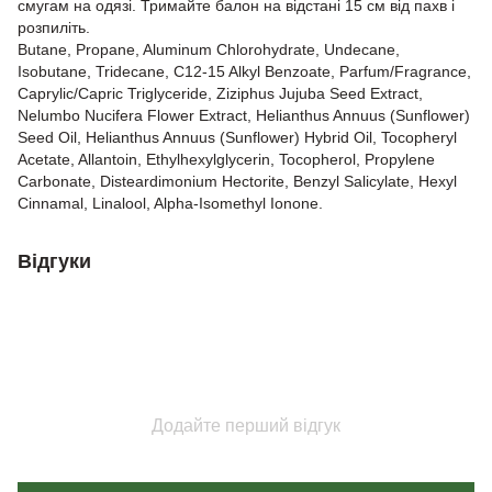
смугам на одязі. Тримайте балон на відстані 15 см від пахв і
розпиліть.
Butane, Propane, Aluminum Chlorohydrate, Undecane,
Isobutane, Tridecane, C12-15 Alkyl Benzoate, Parfum/Fragrance,
Caprylic/Capric Triglyceride, Ziziphus Jujuba Seed Extract,
Nelumbo Nucifera Flower Extract, Helianthus Annuus (Sunflower)
Seed Oil, Helianthus Annuus (Sunflower) Hybrid Oil, Tocopheryl
Acetate, Allantoin, Ethylhexylglycerin, Tocopherol, Propylene
Carbonate, Disteardimonium Hectorite, Benzyl Salicylate, Hexyl
Cinnamal, Linalool, Alpha-Isomethyl Ionone.
Відгуки
Додайте перший відгук