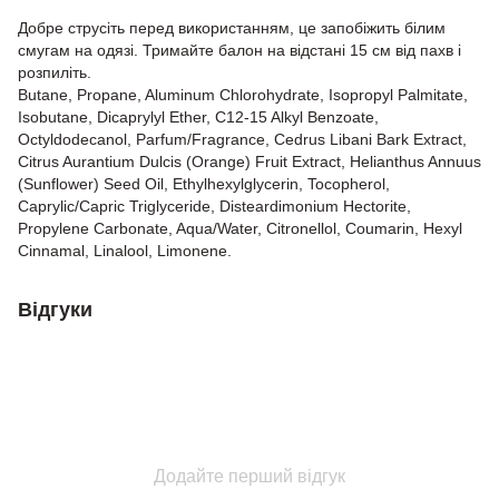
Добре струсіть перед використанням, це запобіжить білим
смугам на одязі. Тримайте балон на відстані 15 см від пахв і
розпиліть.
Butane, Propane, Aluminum Chlorohydrate, Isopropyl Palmitate,
Isobutane, Dicaprylyl Ether, C12-15 Alkyl Benzoate,
Octyldodecanol, Parfum/Fragrance, Cedrus Libani Bark Extract,
Citrus Aurantium Dulcis (Orange) Fruit Extract, Helianthus Annuus
(Sunflower) Seed Oil, Ethylhexylglycerin, Tocopherol,
Caprylic/Capric Triglyceride, Disteardimonium Hectorite,
Propylene Carbonate, Aqua/Water, Citronellol, Coumarin, Hexyl
Cinnamal, Linalool, Limonene.
Відгуки
Додайте перший відгук