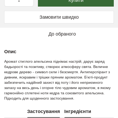
Купити
Замовити швидко
До обраного
Опис
Аромат стиглого апельсина піднімає настрій, дарує заряд
бадьорості та позитиву, створює атмосферу свята. Величне
кедрове дерево - символ сили і безсмертя. Антиперспірант з
дивним, яскравим і трішки пряним ароматом. Б'юті-продукт
забезпечить надійний захист від поту і його неприємного
запаху на весь день і огорне тіло чудовим ароматом, в якому
гармонійно сплетені ноти кедра та соковитого апельсина.
Підходить для щоденного застосування.
Застосування
Інгредієнти