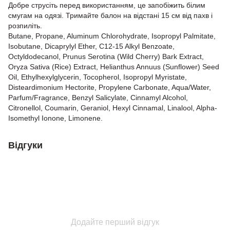
Добре струсіть перед використанням, це запобіжить білим
смугам на одязі. Тримайте балон на відстані 15 см від пахв і
розпиліть.
Butane, Propane, Aluminum Chlorohydrate, Isopropyl Palmitate,
Isobutane, Dicaprylyl Ether, C12-15 Alkyl Benzoate,
Octyldodecanol, Prunus Serotina (Wild Cherry) Bark Extract,
Oryza Sativa (Rice) Extract, Helianthus Annuus (Sunflower) Seed
Oil, Ethylhexylglycerin, Tocopherol, Isopropyl Myristate,
Disteardimonium Hectorite, Propylene Carbonate, Aqua/Water,
Parfum/Fragrance, Benzyl Salicylate, Cinnamyl Alcohol,
Citronellol, Coumarin, Geraniol, Hexyl Cinnamal, Linalool, Alpha-
Isomethyl Ionone, Limonene.
Відгуки
Додайте перший відгук