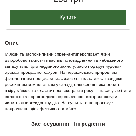
Купити
Опис
М’який та заспокійливий спрей-антиперспірант, який
цілодобово захистить вас від потовиділення та небажаного
запаху тіла. Крім надійного захисту, засіб подарує чудовий
аромат прекрасної сакури. Не перешкоджає природним
фізіологічним процесам, має живильні властивості завдяки
рослинним компонентам у складі, олія соняшника робить
шкіру м’якою та еластичною, екстракти рису — насичує клітини
вологою та перешкоджає пересиханню, екстракт сакури
чинить антиоксидантну дію. Не сушить та не провокує
подразнень, діє ефективно та м’яко.
Застосування
Інгредієнти