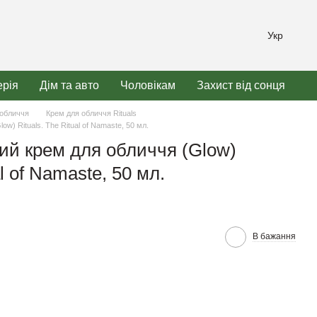
Укр
рія
Дім та авто
Чоловікам
Захист від сонця
 обличчя
Крем для обличчя Rituals
ow) Rituals. The Ritual of Namaste, 50 мл.
ний крем для обличчя (Glow)
al of Namaste, 50 мл.
В бажання