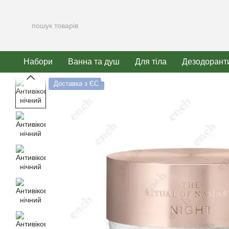
Перейти до основного контенту
Набори
Ванна та душ
Для тіла
Дезодорант
Доставка з ЄС