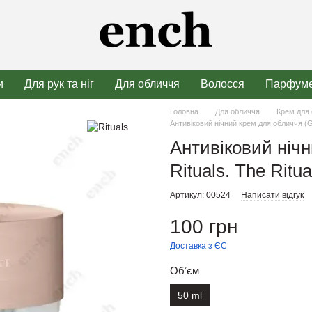
и
Для рук та ніг
Для обличчя
Волосся
Парфуме
Головна
Для обличчя
Крем для
Антивіковий нічний крем для обличчя (Gl
Антивіковий ніч
Rituals. The Ritu
Артикул: 00524
Написати відгук
100 грн
Доставка з ЄС
Обʼєм
50 ml