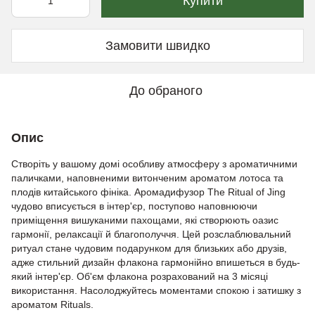
Купити
Замовити швидко
До обраного
Опис
Створіть у вашому домі особливу атмосферу з ароматичними
паличками, наповненими витонченим ароматом лотоса та
плодів китайського фініка. Аромадифузор The Ritual of Jing
чудово вписується в інтер'єр, поступово наповнюючи
приміщення вишуканими пахощами, які створюють оазис
гармонії, релаксації й благополуччя. Цей розслаблювальний
ритуал стане чудовим подарунком для близьких або друзів,
адже стильний дизайн флакона гармонійно впишеться в будь-
який інтер'єр. Об'єм флакона розрахований на 3 місяці
використання. Насолоджуйтесь моментами спокою і затишку з
ароматом Rituals.