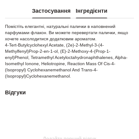
Застосування
Інгредієнти
Помістіть елегантні, натуральні палички в наповнений
парфумами флакон. Ви можете перевертати палички, якщо
хочете насолодитися додатковим ароматом.
4-Tert-Butylcyclohexyl Acetate, (2e)-2-Methyl-3-(4-
Methylfenyl)Prop-2-en-1-ol, (E)-2-Methoxy-4-(Prop-1-
enyl)Phenol, Tetramethyl Acetyloctahydronaphthalenes, Alpha-
Isomethyl Ionone, Heliotropine, Reaction Mass Of Cis-4-
(Isopropyl) Cyclohexanemethanol And Trans-4-
(Isopropyl)Cyclohexanemethanol.
Відгуки
Додайте перший відгук