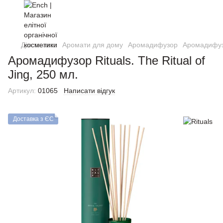
Дім та авто
Аромати для дому
Аромадифузор
Аромадифузо
Аромадифузор Rituals. The Ritual of
Jing, 250 мл.
Артикул:
01065
Написати відгук
Доставка з ЄС