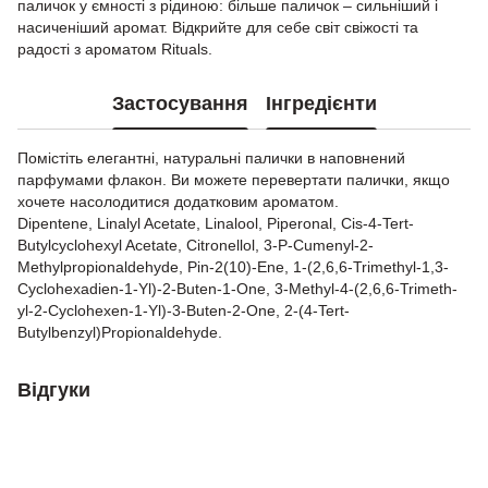
паличок у ємності з рідиною: більше паличок – сильніший і
насиченіший аромат. Відкрийте для себе світ свіжості та
радості з ароматом Rituals.
Застосування
Інгредієнти
Помістіть елегантні, натуральні палички в наповнений
парфумами флакон. Ви можете перевертати палички, якщо
хочете насолодитися додатковим ароматом.
Dipentene, Linalyl Acetate, Linalool, Piperonal, Cis-4-Tert-
Butylcyclohexyl Acetate, Citronellol, 3-P-Cumenyl-2-
Methylpropionaldehyde, Pin-2(10)-Ene, 1-(2,6,6-Trimethyl-1,3-
Cyclohexadien-1-Yl)-2-Buten-1-One, 3-Methyl-4-(2,6,6-Trimeth-
yl-2-Cyclohexen-1-Yl)-3-Buten-2-One, 2-(4-Tert-
Butylbenzyl)Propionaldehyde.
Відгуки