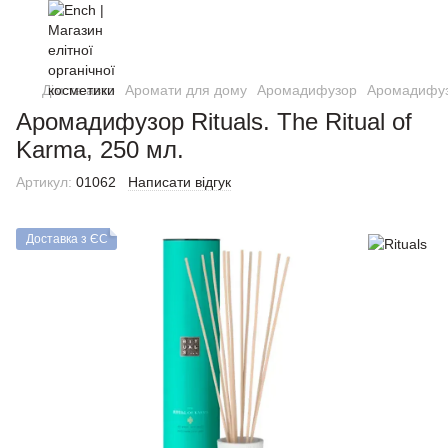
Дім та авто
Аромати для дому
Аромадифузор
Аромадифузо
Аромадифузор Rituals. The Ritual of
Karma, 250 мл.
Артикул:
01062
Написати відгук
Доставка з ЄС