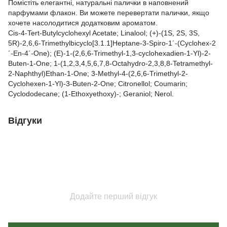
Помістіть елегантні, натуральні палички в наповнений
парфумами флакон. Ви можете перевертати палички, якщо
хочете насолодитися додатковим ароматом.
Cis-4-Tert-Butylcyclohexyl Acetate; Linalool; (+)-(1S, 2S, 3S,
5R)-2,6,6-Trimethylbicyclo[3.1.1]Heptane-3-Spiro-1´-(Cyclohex-2
´-En-4´-One); (E)-1-(2,6,6-Trimethyl-1,3-cyclohexadien-1-Yl)-2-
Buten-1-One; 1-(1,2,3,4,5,6,7,8-Octahydro-2,3,8,8-Tetramethyl-
2-Naphthyl)Ethan-1-One; 3-Methyl-4-(2,6,6-Trimethyl-2-
Cyclohexen-1-Yl)-3-Buten-2-One; Citronellol; Coumarin;
Cyclododecane; (1-Ethoxyethoxy)-; Geraniol; Nerol.
Відгуки
Додайте перший відгук