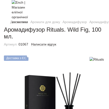
Дім та авто
Аромати для дому
Аромадифузор
Аромадифузо
Аромадифузор Rituals. Wild Fig, 100
мл.
Артикул:
01067
Написати відгук
Доставка з ЄС