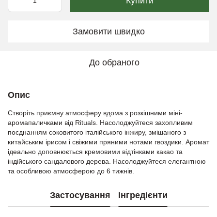
Купити
Замовити швидко
До обраного
Опис
Створіть приємну атмосферу вдома з розкішними міні-
аромапаличками від Rituals. Насолоджуйтеся захопливим
поєднанням соковитого італійського інжиру, змішаного з
китайським ірисом і свіжими пряними нотами гвоздики. Аромат
ідеально доповнюється кремовими відтінками какао та
індійського сандалового дерева. Насолоджуйтеся елегантною
та особливою атмосферою до 6 тижнів.
Застосування
Інгредієнти