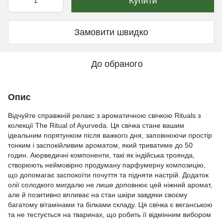
Купити
Замовити швидко
До обраного
Опис
Відчуйте справжній релакс з ароматичною свічкою Rituals з
колекції The Ritual of Ayurveda. Ця свічка стане вашим
ідеальним порятунком після важкого дня, заповнюючи простір
тонким і заспокійливим ароматом, який триватиме до 50
годин. Аюрведичні компоненти, такі як індійська троянда,
створюють неймовірно продуману парфумерну композицію,
що допомагає заспокоїти почуття та підняти настрій. Додаток
олії солодкого мигдалю не лише доповнює цей ніжний аромат,
але й позитивно впливає на стан шкіри завдяки своєму
багатому вітамінами та білками складу. Ця свічка є веганською
та не тестується на тваринах, що робить її відмінним вибором