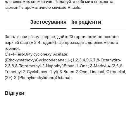
для свідомих споживачів. Подаруйте собі миті спокою та
гармонії з ароматичною свічкою Rituals.
Застосування
Інгредієнти
Запалюючи свічку вперше, дайте їй горіти, поки не розтане
верхній шар (± 3-4 години). Це призводить до рівномірного
горіння.
Cis-4-Tert-Butylcyclohexyl Acetate;
(Ethoxymethoxy)Cyclododecane; 1-(1,2,3,4,5,6,7,8-Octahydro-
2,3,8,8-Tetramethyl-2-Naphthyl)Ethan-1-One; 3-Methyl-4-(2,6,6-
Trimethyl-2-Cyclohexen-1-yl)-3-Buten-2-One; Linalool; Citronellol;
(2E)-2-(Phenylmethylidene)Octanal.
Відгуки