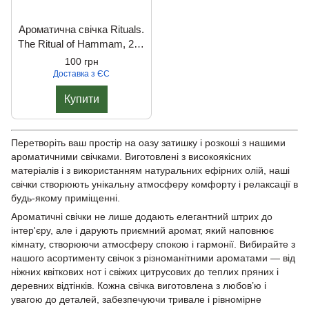
Ароматична свічка Rituals.
The Ritual of Hammam, 290
г.
100 грн
Доставка з ЄС
Купити
Перетворіть ваш простір на оазу затишку і розкоші з нашими
ароматичними свічками. Виготовлені з високоякісних
матеріалів і з використанням натуральних ефірних олій, наші
свічки створюють унікальну атмосферу комфорту і релаксації в
будь-якому приміщенні.
Ароматичні свічки не лише додають елегантний штрих до
інтер'єру, але і дарують приємний аромат, який наповнює
кімнату, створюючи атмосферу спокою і гармонії. Вибирайте з
нашого асортименту свічок з різноманітними ароматами — від
ніжних квіткових нот і свіжих цитрусових до теплих пряних і
деревних відтінків. Кожна свічка виготовлена з любов’ю і
увагою до деталей, забезпечуючи тривале і рівномірне