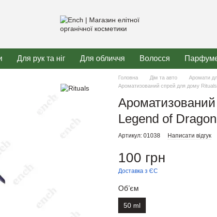
и
Для рук та ніг
Для обличчя
Волосся
Парфуме
Головна
Дім та авто
Аромати д
Ароматизований спрей для дому Rituals.
Ароматизований 
Legend of Dragon
Артикул: 01038
Написати відгук
100 грн
Доставка з ЄС
Обʼєм
50 ml