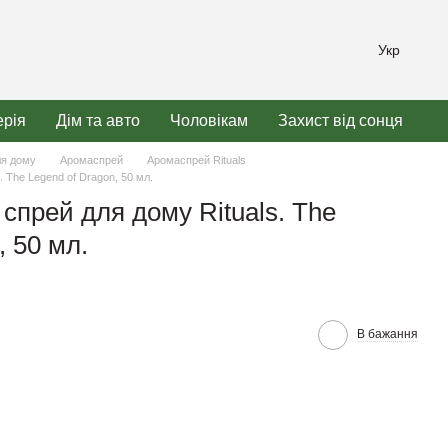
Укр
рія
Дім та авто
Чоловікам
Захист від сонця
ля дому
Аромаспрей
Аромаспрей Rituals
 The Legend of Dragon, 50 мл.
спрей для дому Rituals. The
, 50 мл.
В бажання