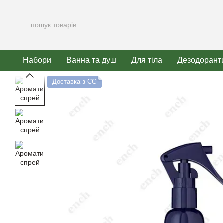
Перейти до основного контенту
Набори
Ванна та душ
Для тіла
Дезодорант
Доставка з ЄС