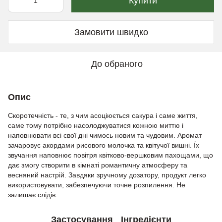
Купити
Замовити швидко
До обраного
Опис
Скоротечність - те, з чим асоціюється сакура і саме життя,
саме тому потрібно насолоджуватися кожною миттю і
наповнювати всі свої дні чимось новим та чудовим. Аромат
зачаровує акордами рисового молочка та квітучої вишні. Їх
звучання наповнює повітря квітково-вершковим пахощами, що
дає змогу створити в кімнаті романтичну атмосферу та
весняний настрій. Завдяки зручному дозатору, продукт легко
використовувати, забезпечуючи точне розпилення. Не
залишає слідів.
Застосування
Інгредієнти