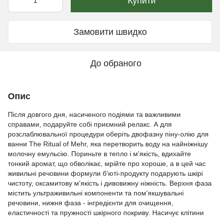
Купити
Замовити швидко
До обраного
Опис
Після довгого дня, насиченого подіями та важливими
справами, подаруйте собі приємний релакс. А для
розслаблювальної процедури оберіть двофазну піну-олію для
ванни The Ritual of Mehr, яка перетворить воду на найніжнішу
молочну емульсію. Пориньте в тепло і м'якість, вдихайте
тонкий аромат, що обволікає, мрійте про хороше, а в цей час
живильні речовини формули б'юті-продукту подарують шкірі
чистоту, оксамитову м'якість і дивовижну ніжність. Верхня фаза
містить ультраживильні компоненти та пом'якшувальні
речовини, нижня фаза - інгредієнти для очищення,
еластичності та пружності шкірного покриву. Насичує клітини