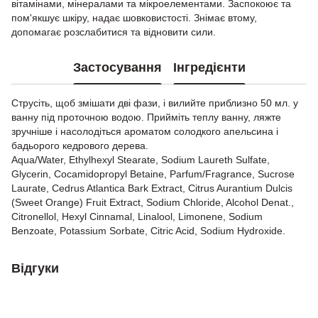
вітамінами, мінералами та мікроелементами. Заспокоює та
пом'якшує шкіру, надає шовковистості. Знімає втому,
допомагає розслабитися та відновити сили.
Застосування
Інгредієнти
Струсіть, щоб змішати дві фази, і вилийте приблизно 50 мл. у
ванну під проточною водою. Прийміть теплу ванну, ляжте
зручніше і насолодіться ароматом солодкого апельсина і
бадьорого кедрового дерева.
Aqua/Water, Ethylhexyl Stearate, Sodium Laureth Sulfate,
Glycerin, Cocamidopropyl Betaine, Parfum/Fragrance, Sucrose
Laurate, Cedrus Atlantica Bark Extract, Citrus Aurantium Dulcis
(Sweet Orange) Fruit Extract, Sodium Chloride, Alcohol Denat.,
Citronellol, Hexyl Cinnamal, Linalool, Limonene, Sodium
Benzoate, Potassium Sorbate, Citric Acid, Sodium Hydroxide.
Відгуки