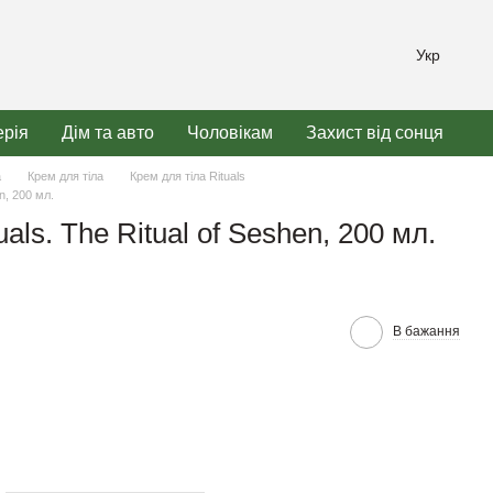
Укр
рія
Дім та авто
Чоловікам
Захист від сонця
а
Крем для тіла
Крем для тіла Rituals
en, 200 мл.
uals. The Ritual of Seshen, 200 мл.
В бажання