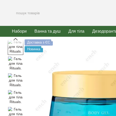
Перейти до основного контенту
Набори
Ванна та душ
Для тіла
Дезодорант
Доставка з ЄС
Новинка