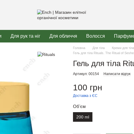
и
Для рук та ніг
Для обличчя
Волосся
Парфуме
Головна
Для тіла
Креми для тіл
Гель для тіла Rituals. The Ritual of Sesh
Гель для тіла Rit
Артикул: 00154
Написати відгук
100 грн
Доставка з ЄС
Обʼєм
200 ml