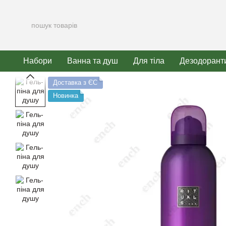
Перейти до основного контенту
Набори
Ванна та душ
Для тіла
Дезодорант
Доставка з ЄС
Новинка