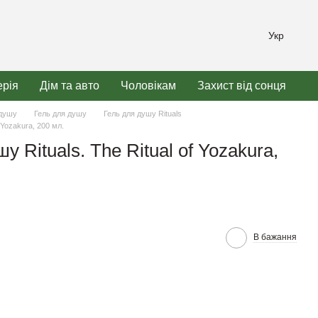
Укр
рія
Дім та авто
Чоловікам
Захист від сонця
 душу
Гель для душу
Гель для душу Rituals
f Yozakura, 200 мл.
у Rituals. The Ritual of Yozakura,
В бажання