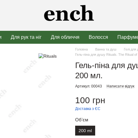
и
Для рук та ніг
Для обличчя
Волосся
Парфуме
Головна
Ванна та душ
Гелі для
Гель-піна для душу Rituals. The Ritual o
Гель-піна для душ
200 мл.
Артикул: 00043
Написати відгук
100 грн
Доставка з ЄС
Обʼєм
200 ml