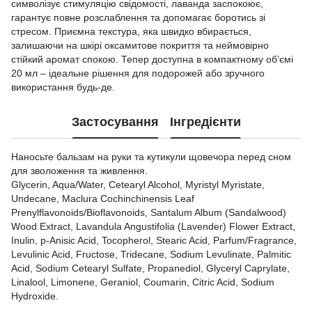
символізує стимуляцію свідомості, лаванда заспокоює,
гарантує повне розслаблення та допомагає боротись зі
стресом. Приємна текстура, яка швидко вбирається,
залишаючи на шкірі оксамитове покриття та неймовірно
стійкий аромат спокою. Тепер доступна в компактному об’ємі
20 мл – ідеальне рішення для подорожей або зручного
використання будь-де.
Застосування
Інгредієнти
Наносьте бальзам на руки та кутикули щовечора перед сном
для зволоження та живлення.
Glycerin, Aqua/Water, Cetearyl Alcohol, Myristyl Myristate,
Undecane, Maclura Cochinchinensis Leaf
Prenylflavonoids/Bioflavonoids, Santalum Album (Sandalwood)
Wood Extract, Lavandula Angustifolia (Lavender) Flower Extract,
Inulin, p-Anisic Acid, Tocopherol, Stearic Acid, Parfum/Fragrance,
Levulinic Acid, Fructose, Tridecane, Sodium Levulinate, Palmitic
Acid, Sodium Cetearyl Sulfate, Propanediol, Glyceryl Caprylate,
Linalool, Limonene, Geraniol, Coumarin, Citric Acid, Sodium
Hydroxide.