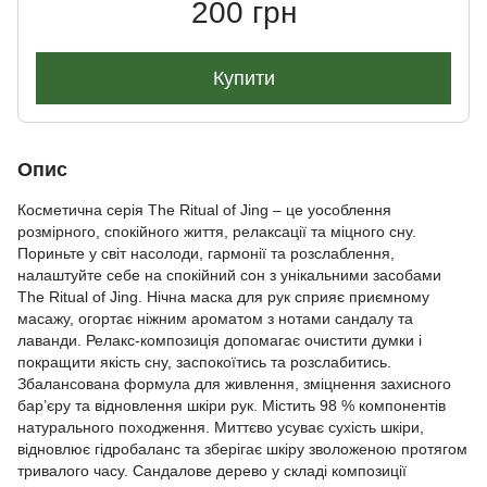
200 грн
Купити
Опис
Косметична серія The Ritual of Jing – це уособлення
розмірного, спокійного життя, релаксації та міцного сну.
Пориньте у світ насолоди, гармонії та розслаблення,
налаштуйте себе на спокійний сон з унікальними засобами
The Ritual of Jing. Нічна маска для рук сприяє приємному
масажу, огортає ніжним ароматом з нотами сандалу та
лаванди. Релакс-композиція допомагає очистити думки і
покращити якість сну, заспокоїтись та розслабитись.
Збалансована формула для живлення, зміцнення захисного
бар’єру та відновлення шкіри рук. Містить 98 % компонентів
натурального походження. Миттєво усуває сухість шкіри,
відновлює гідробаланс та зберігає шкіру зволоженою протягом
тривалого часу. Сандалове дерево у складі композиції