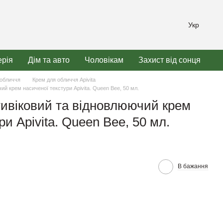
Укр
рія
Дім та авто
Чоловікам
Захист від сонця
 обличчя
Крем для обличчя Apivita
й крем насиченої текстури Apivita. Queen Bee, 50 мл.
ивіковий та відновлюючий крем
ри Apivita. Queen Bee, 50 мл.
В бажання