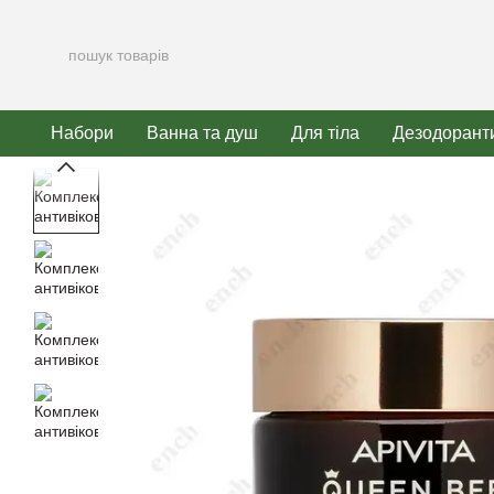
Перейти до основного контенту
Набори
Ванна та душ
Для тіла
Дезодорант