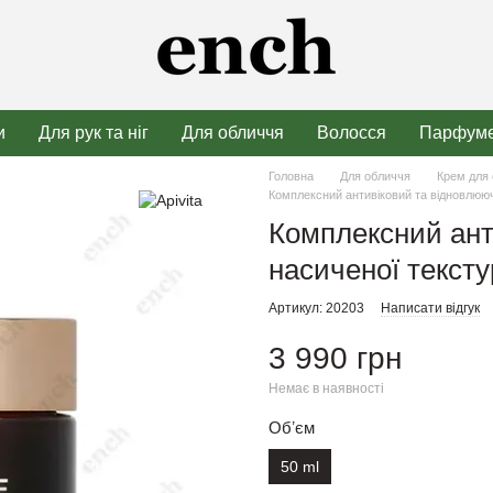
и
Для рук та ніг
Для обличчя
Волосся
Парфуме
Головна
Для обличчя
Крем для
Комплексний антивіковий та відновлюючи
Комплексний ант
насиченої тексту
Артикул: 20203
Написати відгук
3 990 грн
Немає в наявності
Обʼєм
50 ml