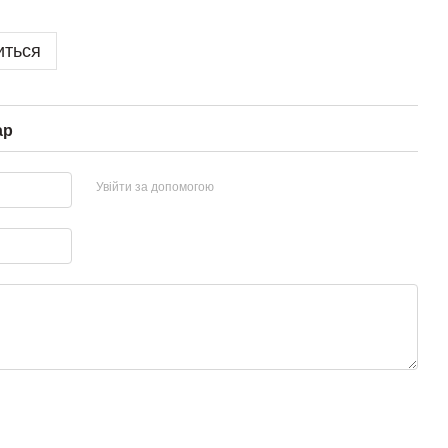
иться
ар
Увійти за допомогою