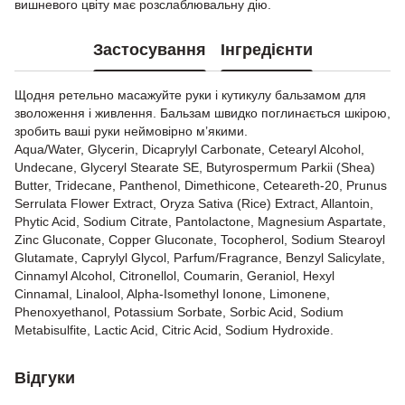
вишневого цвіту має розслаблювальну дію.
Застосування
Інгредієнти
Щодня ретельно масажуйте руки і кутикулу бальзамом для
зволоження і живлення. Бальзам швидко поглинається шкірою,
зробить ваші руки неймовірно м’якими.
Aqua/Water, Glycerin, Dicaprylyl Carbonate, Cetearyl Alcohol,
Undecane, Glyceryl Stearate SE, Butyrospermum Parkii (Shea)
Butter, Tridecane, Panthenol, Dimethicone, Ceteareth-20, Prunus
Serrulata Flower Extract, Oryza Sativa (Rice) Extract, Allantoin,
Phytic Acid, Sodium Citrate, Pantolactone, Magnesium Aspartate,
Zinc Gluconate, Copper Gluconate, Tocopherol, Sodium Stearoyl
Glutamate, Caprylyl Glycol, Parfum/Fragrance, Benzyl Salicylate,
Cinnamyl Alcohol, Citronellol, Coumarin, Geraniol, Hexyl
Cinnamal, Linalool, Alpha-Isomethyl Ionone, Limonene,
Phenoxyethanol, Potassium Sorbate, Sorbic Acid, Sodium
Metabisulfite, Lactic Acid, Citric Acid, Sodium Hydroxide.
Відгуки