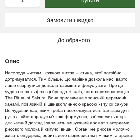
Купити
Замовити швидко
До обраного
Опис
Насолода життям і кожною миттю – істина, якої потрібно
дотримуватися. Тим більше, що чарівне довкола нас, варто
лише озирнутися довкола та змінити фокус уваги. Про це
чудово знають фахівці бренда Rituals, які створили колекцію
The Ritual of Sakura. Вона присвячена японській церемонії
ханамі, пов'язаній зі швидкоплинною красою квітучої сакури.
Це чудовий дар, яким треба насолоджуватися. Бальзам для
рук з лінійки порадує м'якою формулою, забезпечить шкірі
делікатний догляд і залишить вишуканий аромат з акордами
рисового молока й квітучої вишні. Органічне рисове молочко
живить епідерміс, робить його шовковистим і м'яким, а аромат