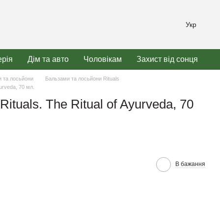
Укр
рія
Дім та авто
Чоловікам
Захист від сонця
 та лосьйони
Бальзами та лосьйони Rituals
yurveda, 70 мл.
ituals. The Ritual of Ayurveda, 70
В бажання