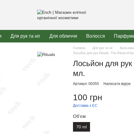
и
Для рук та ніг
Для обличчя
Волосся
Парфуме
Головна
Для рук та ніг
Бальзами
Лосьйон для рук Rituals. The Ritual of A
Лосьйон для рук R
мл.
Артикул: 00355
Написати відгук
100 грн
Доставка з ЄС
Обʼєм
70 ml