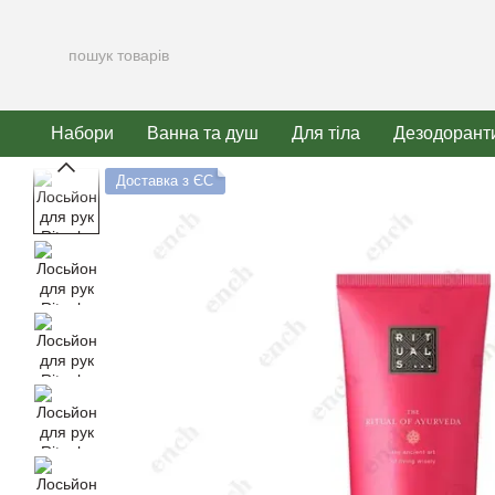
Перейти до основного контенту
Набори
Ванна та душ
Для тіла
Дезодорант
Доставка з ЄС