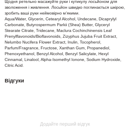
Щодня ретельно масажуйте руки і кутикулу лосьйоном для
зволоження і живлення. Лосьйон швидко поглинається шкірою,
зробить ваші руки неймовірно м’якими.
Aqua/Water, Glycerin, Cetearyl Alcohol, Undecane, Dicaprylyl
Carbonate, Butyrospermum Parkii (Shea) Butter, Glyceryl
Stearate Citrate, Tridecane, Maclura Cochinchinensis Leaf
Prenylflavonoids/Bioflavonoids, Zizyphus Jujuba Fruit Extract,
Nelumbo Nucifera Flower Extract, Inulin, Tocopherol,
Parfum/Fragrance, Fructose, Xanthan Gum, Propanediol,
Phenoxyethanol, Benzyl Alcohol, Benzyl Salicylate, Hexyl
Cinnamal, Linalool, Alpha-Isomethyl Ionone, Sodium Hydroxide,
Citric Acid.
Відгуки
Додайте перший відгук