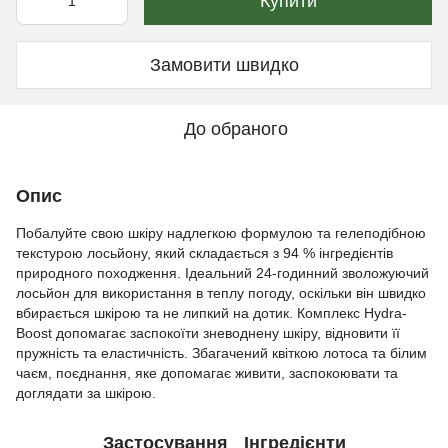
Купити
Замовити швидко
До обраного
Опис
Побалуйте свою шкіру надлегкою формулою та гелеподібною
текстурою лосьйону, який складається з 94 % інгредієнтів
природного походження. Ідеальний 24-годинний зволожуючий
лосьйон для використання в теплу погоду, оскільки він швидко
вбирається шкірою та не липкий на дотик. Комплекс Hydra-
Boost допомагає заспокоїти зневоднену шкіру, відновити її
пружність та еластичність. Збагачений квіткою лотоса та білим
чаєм, поєднання, яке допомагає живити, заспокоювати та
доглядати за шкірою.
Застосування
Інгредієнти