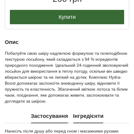
Купити
Опис
Побалуйте свою шкіру надлегкою формулою та гелеподібною
текстурою лосьйону, який складається з 94 % інгредієнтів
природного походження. Ідеальний 24-годинний зволожуючий
лосьйон для використання в теплу погоду, оскільки він швидко
вбирається шкірою та не липкий на дотик. Комплекс Hydra-
Boost допомагає заспокоїти зневоднену шкіру, відновити її
пружність та еластичність. Збагачений квіткою лотоса та білим
чаєм, поєднання, яке допомагає живити, заспокоювати та
доглядати за шкірою.
Застосування
Інгредієнти
Нанесіть після душу або перед сном і масажними рухами