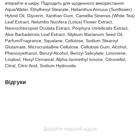
втирайте в шкіру. Підходить для щоденного використання.
Aqua/Water, Ethylhexyl Stearate, Helianthus Annuus (Sunflower)
Hybrid Oil, Glycerin, Xanthan Gum, Camellia Sinensis (White Tea)
Leaf Extract, Nelumbo Nucifera (Lotus) Flower Extract,
Nannochloropsis Oculata Extract, Porphyra Umbilicalis Extract,
Aloe Barbadensis Leaf Extract, Silybum Marianum Seed Oil,
Parfum/Fragrance, Squalane, Cellulose, Sodium Stearoyl
Glutamate, Microcrystalline Cellulose, Cellulose Gum, Alcohol,
Phenoxyethanol, Benzyl Alcohol, Benzyl Salicylate, Limonene,
Linalool, Hexyl Cinnamal, Alpha-Isomethyl Ionone, Citronellol,
Citral, Citric Acid, Sodium Hydroxide.
Відгуки
Додайте перший відгук