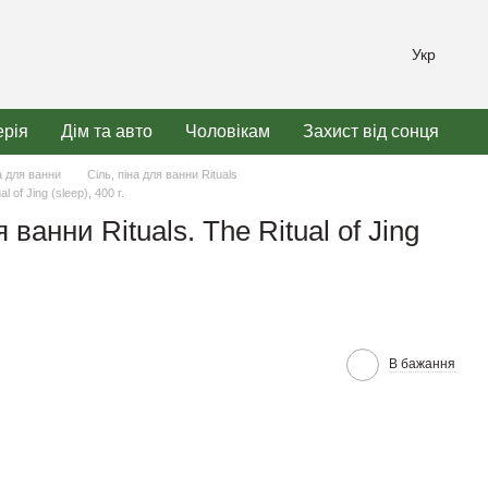
Укр
рія
Дім та авто
Чоловікам
Захист від сонця
а для ванни
Сіль, піна для ванни Rituals
l of Jing (sleep), 400 г.
 ванни Rituals. The Ritual of Jing
В бажання