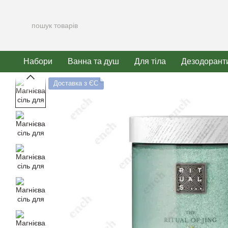
Перейти до основного контенту
Набори
Ванна та душ
Для тіла
Дезодорант
Доставка з ЄС