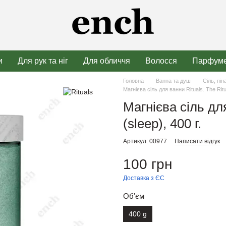
и
Для рук та ніг
Для обличчя
Волосся
Парфуме
Головна
Ванна та душ
Сіль, пін
Магнієва сіль для ванни Rituals. The Ritua
Магнієва сіль для
(sleep), 400 г.
Артикул: 00977
Написати відгук
100 грн
Доставка з ЄС
Обʼєм
400 g