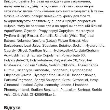
Використовуйте 1-2 рази на тиждень для зволоження,
найкраще після душу перед сном, оскільки чиста шкіра
забезпечує легше проникнення активних інгредієнтів. Її також
можна наносити поверх звичайного крему для тіла та
використовувати протягом дня. Крем швидко вбирається
шкірою, тому не залишає плям на одязі чи постільній білизні.
Aqua/Water, Glycerin, Propylheptyl Caprylate, Macrocystis
Pyrifera (Kelp) Extract, Camellia Sinensis (White Tea) Leaf
Extract, Nelumbo Nucifera (Lotus) Flower Extract, Aloe
Barbadensis Leaf Juice, Squalane, Betaine, Sodium Hyaluronate,
Caprylyl Glycol, Xanthan Gum, Hydroxyethyl Acrylate/Sodium
Acryloyldimethyl Taurate Copolymer, Polysorbate 60,
Polyacrylate-13, Polyisobutene, Polysorbate 20, Sorbitan
Isostearate, Sodium Sulfate, Sodium Chloride, Biosaccharide
Gum-1, Dicaprylyl Carbonate, Tocopherol, Hydrogenated
Ethylhexyl Olivate, Hydrogenated Olive Oil Unsaponifiables,
Parfum/Fragrance, Benzyl Salicylate, Citral, Citronellol, Hexyl
Cinnamal, Linalool, Alpha-Isomethyl Ionone, Limonene,
Phenoxyethanol, Sodium Benzoate, Potassium Sorbate, Sorbic
Acid, Citric Acid, CI 42090/Blue 1.
Відгуки