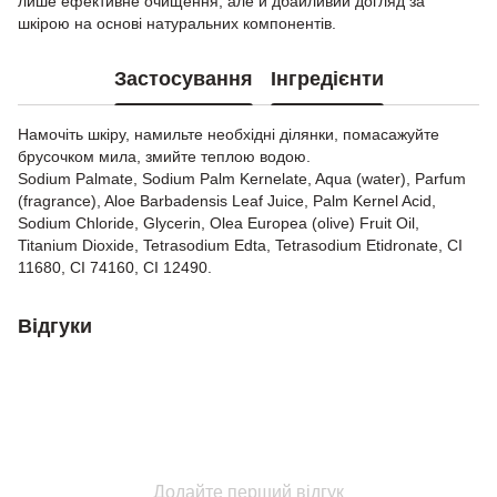
лише ефективне очищення, але й дбайливий догляд за
шкірою на основі натуральних компонентів.
Застосування
Інгредієнти
Намочіть шкіру, намильте необхідні ділянки, помасажуйте
брусочком мила, змийте теплою водою.
Sodium Palmate, Sodium Palm Kernelate, Aqua (water), Parfum
(fragrance), Aloe Barbadensis Leaf Juice, Palm Kernel Acid,
Sodium Chloride, Glycerin, Olea Europea (olive) Fruit Oil,
Titanium Dioxide, Tetrasodium Edta, Tetrasodium Etidronate, CI
11680, CI 74160, CI 12490.
Відгуки
Додайте перший відгук