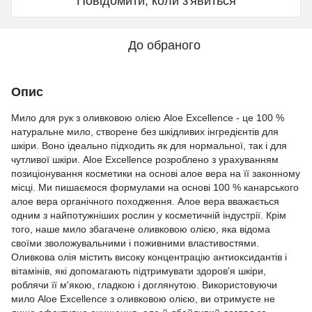
Повідомити, коли з'явиться
До обраного
Опис
Мило для рук з оливковою олією Aloe Excellence - це 100 %
натуральне мило, створене без шкідливих інгредієнтів для
шкіри. Воно ідеально підходить як для нормальної, так і для
чутливої шкіри. Aloe Excellence розроблено з урахуванням
позиціонування косметики на основі алое вера на її законному
місці. Ми пишаємося формулами на основі 100 % канарського
алое вера органічного походження. Алое вера вважається
одним з найпотужніших рослин у косметичній індустрії. Крім
того, наше мило збагачене оливковою олією, яка відома
своїми зволожувальними і поживними властивостями.
Оливкова олія містить високу концентрацію антиоксидантів і
вітамінів, які допомагають підтримувати здоров'я шкіри,
роблячи її м'якою, гладкою і доглянутою. Використовуючи
мило Aloe Excellence з оливковою олією, ви отримуєте не