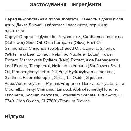
Застосування
Інгредієнти
Перед використанням добре збовтати. Нанесіть відразу після
душу. Дайте 5 хвилин вбратися і висохнути, перш ніж
одягатися.
Caprylic/Capric Triglyceride, Polyamide-8, Carthamus Tinctorius
(Safflower) Seed Oil, Olea Europaea (Olive) Fruit Oil,
Simmondsia Chinensis (Jojoba) Seed Oil, Camellia Sinensis
(White Tea) Leaf Extract, Nelumbo Nucifera (Lotus) Flower
Extract, Macrocystis Pyrifera (Kelp) Extract, Aloe Barbadensis
Leaf Extract, Tocopherol, Helianthus Annuus (Sunflower) Seed
Oil, Pentaerythrityl Tetra-Di-t-Butyl Hydroxyhydrocinnamate,
Synthetic Fluorphlogopite, Silica, Tin Oxide, Squalane,
Aqua/Water, Glycerin, Parfum/Fragrance, Benzyl Salicylate, Citral,
Citronellol, Hexyl Cinnamal, Linalool, Alpha-Isomethyl Ionone,
Limonene, Sodium Benzoate, Potassium Sorbate, Citric Acid, CI
77491/Iron Oxides, CI 77891/Titanium Dioxide.
Відгуки