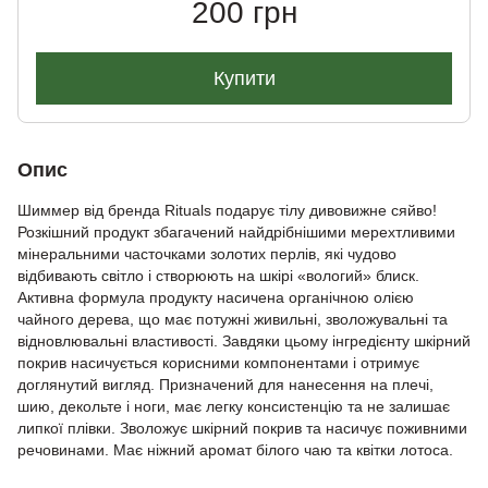
200 грн
Купити
Опис
Шиммер від бренда Rituals подарує тілу дивовижне сяйво!
Розкішний продукт збагачений найдрібнішими мерехтливими
мінеральними часточками золотих перлів, які чудово
відбивають світло і створюють на шкірі «вологий» блиск.
Активна формула продукту насичена органічною олією
чайного дерева, що має потужні живильні, зволожувальні та
відновлювальні властивості. Завдяки цьому інгредієнту шкірний
покрив насичується корисними компонентами і отримує
доглянутий вигляд. Призначений для нанесення на плечі,
шию, декольте і ноги, має легку консистенцію та не залишає
липкої плівки. Зволожує шкірний покрив та насичує поживними
речовинами. Має ніжний аромат білого чаю та квітки лотоса.