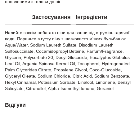
оновленими з голови до ніг.
Застосування
Інгредієнти
Налийте зовсім небагато піни для ванни під струмінь гарячої
води. Пориньте в густу піну з шовковисто м'яких бульбашок.
Aqua/Water, Sodium Laureth Sulfate, Disodium Laureth
Sulfosuccinate, Cocamidopropyl Betaine, Parfum/Fragrance,
Glycerin, Polysorbate 20, Decyl Glucoside, Eucalyptus Globulus
Leaf Oil, Argania Spinosa Kernel Oil, Tocopherol, Hydrogenated
Palm Glycerides Citrate, Propylene Glycol, Coco-Glucoside,
Glyceryl Oleate, Sodium Chloride, Citric Acid, Sodium Benzoate,
Hexyl Cinnamal, Potassium Sorbate, Linalool, Limonene, Benzyl
Salicylate, Citronellol, Alpha-Isomethyl Ionone, Geraniol.
Відгуки