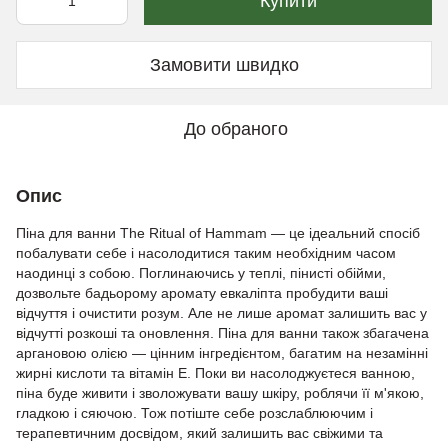
Купити
Замовити швидко
До обраного
Опис
Піна для ванни The Ritual of Hammam — це ідеальний спосіб
побалувати себе і насолодитися таким необхідним часом
наодинці з собою. Поглинаючись у теплі, пінисті обійми,
дозвольте бадьорому аромату евкаліпта пробудити ваші
відчуття і очистити розум. Але не лише аромат залишить вас у
відчутті розкоші та оновлення. Піна для ванни також збагачена
аргановою олією — цінним інгредієнтом, багатим на незамінні
жирні кислоти та вітамін E. Поки ви насолоджуєтеся ванною,
піна буде живити і зволожувати вашу шкіру, роблячи її м'якою,
гладкою і сяючою. Тож потіште себе розслаблюючим і
терапевтичним досвідом, який залишить вас свіжими та