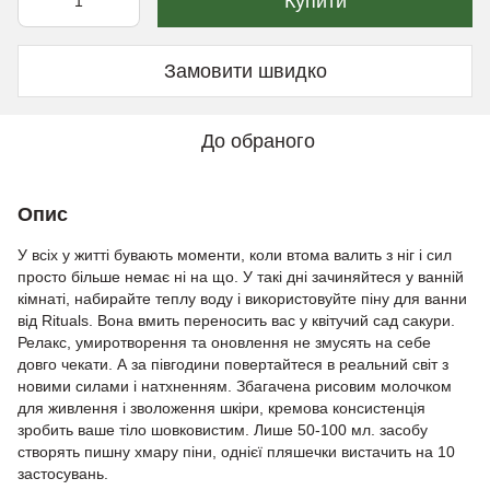
Купити
Замовити швидко
До обраного
Опис
У всіх у житті бувають моменти, коли втома валить з ніг і сил
просто більше немає ні на що. У такі дні зачиняйтеся у ванній
кімнаті, набирайте теплу воду і використовуйте піну для ванни
від Rituals. Вона вмить переносить вас у квітучий сад сакури.
Релакс, умиротворення та оновлення не змусять на себе
довго чекати. А за півгодини повертайтеся в реальний світ з
новими силами і натхненням. Збагачена рисовим молочком
для живлення і зволоження шкіри, кремова консистенція
зробить ваше тіло шовковистим. Лише 50-100 мл. засобу
створять пишну хмару піни, однієї пляшечки вистачить на 10
застосувань.