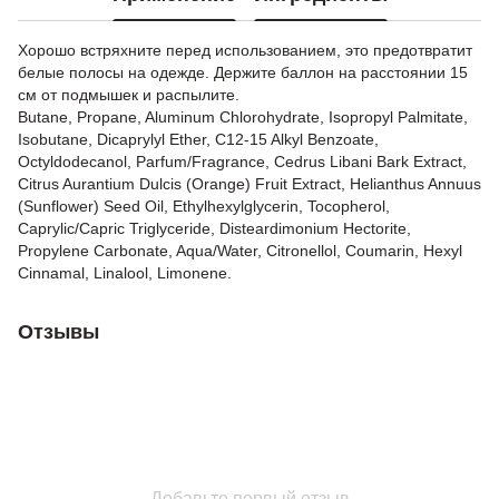
Хорошо встряхните перед использованием, это предотвратит
белые полосы на одежде. Держите баллон на расстоянии 15
см от подмышек и распылите.
Butane, Propane, Aluminum Chlorohydrate, Isopropyl Palmitate,
Isobutane, Dicaprylyl Ether, C12-15 Alkyl Benzoate,
Octyldodecanol, Parfum/Fragrance, Cedrus Libani Bark Extract,
Citrus Aurantium Dulcis (Orange) Fruit Extract, Helianthus Annuus
(Sunflower) Seed Oil, Ethylhexylglycerin, Tocopherol,
Caprylic/Capric Triglyceride, Disteardimonium Hectorite,
Propylene Carbonate, Aqua/Water, Citronellol, Coumarin, Hexyl
Cinnamal, Linalool, Limonene.
Отзывы
Добавьте первый отзыв