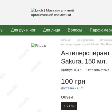
ты
Для рук и ног
Для лица
Волосы
Парфюмер
Главная
Дезодоранты
Дезодора
Антиперспирант спрей Rituals. The Ritua
Антиперспирант с
Sakura, 150 мл.
Артикул: 00471
Оставить отзыв
100 грн
Доставка из ЕС
Объем
150 ml