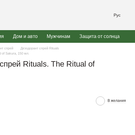
Рус
ия
Дом и авто
Мужчинам
Защита от солнца
нт спрей
Дезодорант спрей Rituals
l of Sakura, 150 мл.
прей Rituals. The Ritual of
В желания