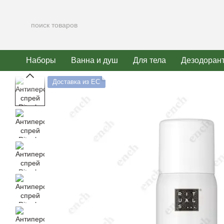
Перейти к основному контенту
Наборы
Ванна и душ
Для тела
Дезодоран
Доставка из ЕС