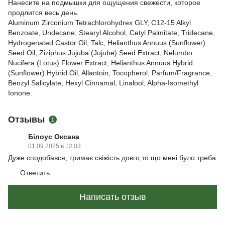
Нанесите на подмышки для ощущения свежести, которое
продлится весь день.
Aluminum Zirconium Tetrachlorohydrex GLY, C12-15 Alkyl
Benzoate, Undecane, Stearyl Alcohol, Cetyl Palmitate, Tridecane,
Hydrogenated Castor Oil, Talc, Helianthus Annuus (Sunflower)
Seed Oil, Ziziphus Jujuba (Jujube) Seed Extract, Nelumbo
Nucifera (Lotus) Flower Extract, Helianthus Annuus Hybrid
(Sunflower) Hybrid Oil, Allantoin, Tocopherol, Parfum/Fragrance,
Benzyl Salicylate, Hexyl Cinnamal, Linalool, Alpha-Isomethyl
Ionone.
Отзывы
1
Білоус Оксана
01.09.2025 в 12:03
Дуже сподобався, тримає свіжість довго,то що мені було треба
Ответить
Написать отзыв