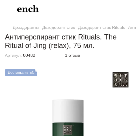
Дезодоранты
Дезодорант стик
Дезодорант стик Rituals
Анти
Антиперспирант стик Rituals. The
Ritual of Jing (relax), 75 мл.
Артикул:
00482
1 отзыв
Доставка из ЕС