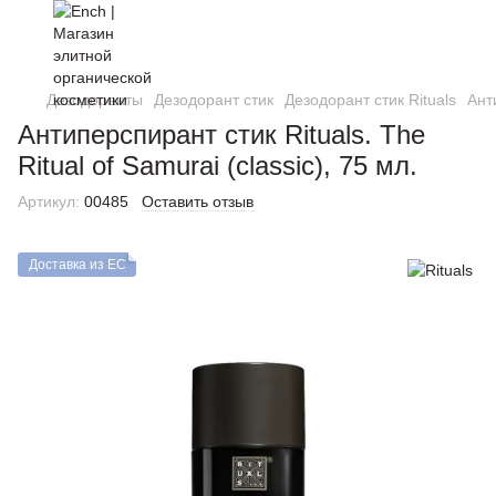
Дезодоранты
Дезодорант стик
Дезодорант стик Rituals
Анти
Антиперспирант стик Rituals. The
Ritual of Samurai (classic), 75 мл.
Артикул:
00485
Оставить отзыв
Доставка из ЕС