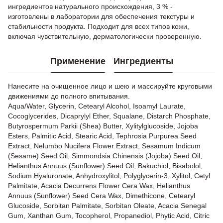
ингредиентов натурального происхождения, 3 % -
изготовлены в лаборатории для обеспечения текстуры и
стабильности продукта. Подходит для всех типов кожи,
включая чувствительную, дерматологически проверенную.
Применение
Ингредиенты
Нанесите на очищенное лицо и шею и массируйте круговыми
движениями до полного впитывания.
Aqua/Water, Glycerin, Cetearyl Alcohol, Isoamyl Laurate,
Cocoglycerides, Dicaprylyl Ether, Squalane, Distarch Phosphate,
Butyrospermum Parkii (Shea) Butter, Xylitylglucoside, Jojoba
Esters, Palmitic Acid, Stearic Acid, Tephrosia Purpurea Seed
Extract, Nelumbo Nucifera Flower Extract, Sesamum Indicum
(Sesame) Seed Oil, Simmondsia Chinensis (Jojoba) Seed Oil,
Helianthus Annuus (Sunflower) Seed Oil, Bakuchiol, Bisabolol,
Sodium Hyaluronate, Anhydroxylitol, Polyglycerin-3, Xylitol, Cetyl
Palmitate, Acacia Decurrens Flower Cera Wax, Helianthus
Annuus (Sunflower) Seed Cera Wax, Dimethicone, Cetearyl
Glucoside, Sorbitan Palmitate, Sorbitan Oleate, Acacia Senegal
Gum, Xanthan Gum, Tocopherol, Propanediol, Phytic Acid, Citric