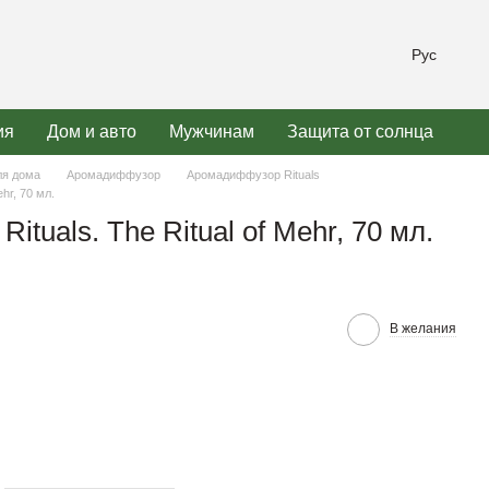
Рус
ия
Дом и авто
Мужчинам
Защита от солнца
ля дома
Аромадиффузор
Аромадиффузор Rituals
hr, 70 мл.
tuals. The Ritual of Mehr, 70 мл.
В желания