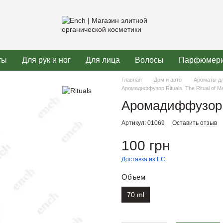
ты
Для рук и ног
Для лица
Волосы
Парфюмер
Главная
Дом и авто
Ароматы д
Аромадиффузор Rituals. The Ritual of Me
Аромадиффузор Ri
Артикул: 01069
Оставить отзыв
100 грн
Доставка из ЕС
Объем
70 ml