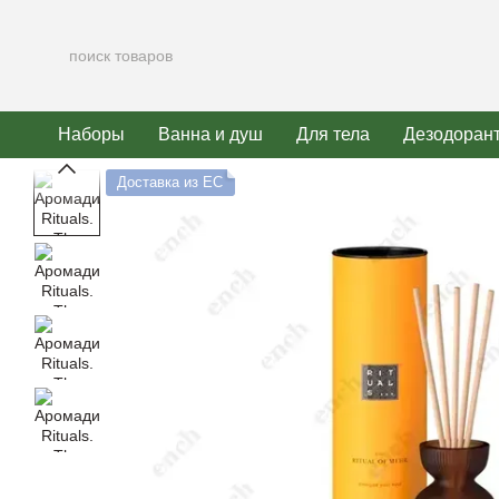
Перейти к основному контенту
Наборы
Ванна и душ
Для тела
Дезодоран
Доставка из ЕС