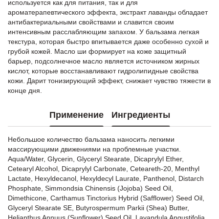
используется как для питания, так и для
ароматерапевтического эффекта, экстракт лаванды обладает
антибактериальными свойствами и славится своим
интенсивным расслабляющим запахом. У бальзама легкая
текстура, которая быстро впитывается даже особенно сухой и
грубой кожей. Масло ши формирует на коже защитный
барьер, подсолнечное масло является источником жирных
кислот, которые восстанавливают гидролипидные свойства
кожи. Дарит тонизирующий эффект, снижает чувство тяжести в
конце дня.
Применение
Ингредиенты
Небольшое количество бальзама наносить легкими
массирующими движениями на проблемные участки.
Aqua/Water, Glycerin, Glyceryl Stearate, Dicaprylyl Ether,
Cetearyl Alcohol, Dicaprylyl Carbonate, Ceteareth-20, Menthyl
Lactate, Hexyldecanol, Hexyldecyl Laurate, Panthenol, Distarch
Phosphate, Simmondsia Chinensis (Jojoba) Seed Oil,
Dimethicone, Carthamus Tinctorius Hybrid (Safflower) Seed Oil,
Glyceryl Stearate SE, Butyrospermum Parkii (Shea) Butter,
Helianthus Annuus (Sunflower) Seed Oil, Lavandula Angustifolia