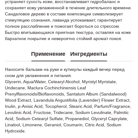
устраняет сухость кожи, восстанавливает гидробаланс и
сохраняет кожу увлажненной в течение длительного времени.
Сандаловое дерево в составе композиции символизирует
стимуляцию сознания, лаванда успокаивает, гарантирует
полное расслабление и помогает бороться со стрессом.
Быстро впитывающаяся приятная текстура, оставляя на коже
бархатное покрытие и невероятно стойкий аромат покоя.
Применение
Ингредиенты
Наносите бальзам на руки и кутикулы каждый вечер перед
сном для увлажнения и питания.
Glycerin, Aqua/Water, Cetearyl Alcohol, Myristyl Myristate,
Undecane, Maclura Cochinchinensis Leaf
Prenylflavonoids/Bioflavonoids, Santalum Album (Sandalwood)
Wood Extract, Lavandula Angustifolia (Lavender) Flower Extract,
Inulin, p-Anisic Acid, Tocopherol, Stearic Acid, Parfum/Fragrance,
Levulinic Acid, Fructose, Tridecane, Sodium Levulinate, Palmitic
Acid, Sodium Cetearyl Sulfate, Propanediol, Glyceryl Caprylate,
Linalool, Limonene, Geraniol, Coumarin, Citric Acid, Sodium
Hydroxide.