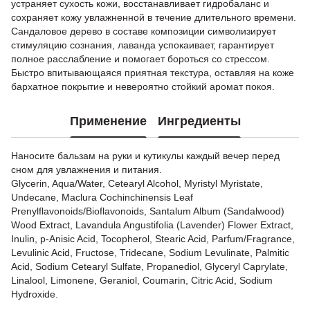
устраняет сухость кожи, восстанавливает гидробаланс и
сохраняет кожу увлажненной в течение длительного времени.
Сандаловое дерево в составе композиции символизирует
стимуляцию сознания, лаванда успокаивает, гарантирует
полное расслабление и помогает бороться со стрессом.
Быстро впитывающаяся приятная текстура, оставляя на коже
бархатное покрытие и невероятно стойкий аромат покоя.
Применение
Ингредиенты
Наносите бальзам на руки и кутикулы каждый вечер перед
сном для увлажнения и питания.
Glycerin, Aqua/Water, Cetearyl Alcohol, Myristyl Myristate,
Undecane, Maclura Cochinchinensis Leaf
Prenylflavonoids/Bioflavonoids, Santalum Album (Sandalwood)
Wood Extract, Lavandula Angustifolia (Lavender) Flower Extract,
Inulin, p-Anisic Acid, Tocopherol, Stearic Acid, Parfum/Fragrance,
Levulinic Acid, Fructose, Tridecane, Sodium Levulinate, Palmitic
Acid, Sodium Cetearyl Sulfate, Propanediol, Glyceryl Caprylate,
Linalool, Limonene, Geraniol, Coumarin, Citric Acid, Sodium
Hydroxide.