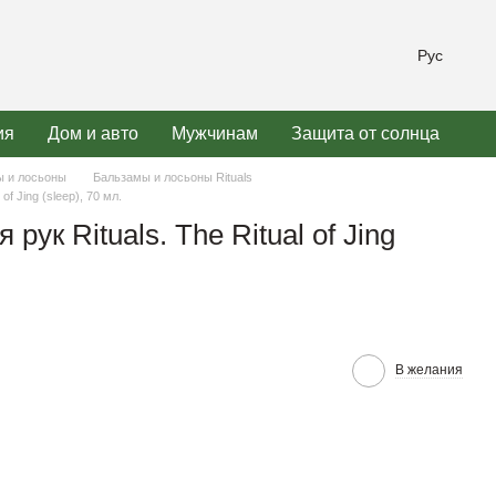
Рус
ия
Дом и авто
Мужчинам
Защита от солнца
 и лосьоны
Бальзамы и лосьоны Rituals
of Jing (sleep), 70 мл.
рук Rituals. The Ritual of Jing
В желания