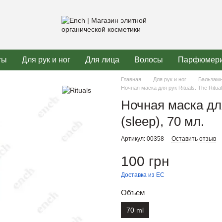
ты
Для рук и ног
Для лица
Волосы
Парфюмер
Главная
Для рук и ног
Бальзамы
Ночная маска для рук Rituals. The Ritual 
Ночная маска для 
(sleep), 70 мл.
Артикул: 00358
Оставить отзыв
100 грн
Доставка из ЕС
Объем
70 ml