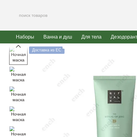
Перейти к основному контенту
Наборы
Ванна и душ
Для тела
Дезодоран
Доставка из ЕС