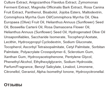
Culture Extract, Anigozanthos Flavidus Extract, Zymomonas
Ferment Extract, Magnolia Officinalis Bark Extract, Rosa Canina
Fruit Extract, Panthenol, Bisabolol, Jojoba Esters, Maltodextrin,
Commiphora Myrrha Gum Oil/Commiphora Myrrha Oil, Olea
Europaea (Olive) Fruit Oil, Helianthus Annuus (Sunflower) Seed
Oil, Boswellia Carterii Oil, Rosa Damascena Flower Oil,
Helianthus Annuus (Sunflower) Seed Oil, Hydrogenated Olive Oil
Unsaponifiables, Saccharide Isomerate, Tocopheryl Acetate,
Lecithin, Hydroxypropyl Cyclodextrin, Sodium Gluconate,
Tocopherol, Ascorbyl Tetraisopalmitate, Cetyl Palmitate, Sorbitan
Palmitate, Polyacrylate Crosspolymer-6, Sclerotium Gum,
Xanthan Gum, Hydroxyacetophenone, Pentylene Glycol,
Phenethyl Alcohol, Ethylhexylglycerin, Sodium Hydroxide,
Parfum/Fragrance, Benzyl Salicylate, Linalool, Limonene,
Citronellol, Geraniol, Alpha-Isomethyl Ionone, Hydroxycitronellal.
Отзывы