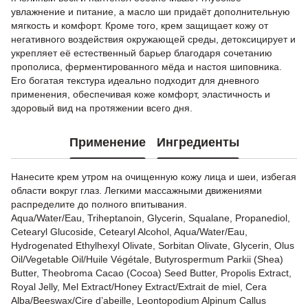
увлажнение и питание, а масло ши придаёт дополнительную
мягкость и комфорт. Кроме того, крем защищает кожу от
негативного воздействия окружающей среды, детоксицирует и
укрепляет её естественный барьер благодаря сочетанию
прополиса, ферментированного мёда и настоя шиповника.
Его богатая текстура идеально подходит для дневного
применения, обеспечивая коже комфорт, эластичность и
здоровый вид на протяжении всего дня.
Применение
Ингредиенты
Нанесите крем утром на очищенную кожу лица и шеи, избегая
области вокруг глаз. Легкими массажными движениями
распределите до полного впитывания.
Aqua/Water/Eau, Triheptanoin, Glycerin, Squalane, Propanediol,
Cetearyl Glucoside, Cetearyl Alcohol, Aqua/Water/Eau,
Hydrogenated Ethylhexyl Olivate, Sorbitan Olivate, Glycerin, Olus
Oil/Vegetable Oil/Huile Végétale, Butyrospermum Parkii (Shea)
Butter, Theobroma Cacao (Cocoa) Seed Butter, Propolis Extract,
Royal Jelly, Mel Extract/Honey Extract/Extrait de miel, Cera
Alba/Beeswax/Cire d’abeille, Leontopodium Alpinum Callus