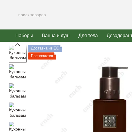
Перейти к основному контенту
Наборы
Ванна и душ
Для тела
Дезодоран
Доставка из ЕС
Распродажа