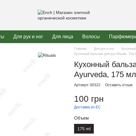
ты
Для рук и ног
Для лица
Волосы
Парфюмер
Главная
Для рук и ног
Кухонный
Кухонный бальзам для рук Rituals. The R
Кухонный бальзам
Ayurveda, 175 мл
Артикул: 00322
Оставить отзыв
100 грн
Доставка из ЕС
Объем
175 ml