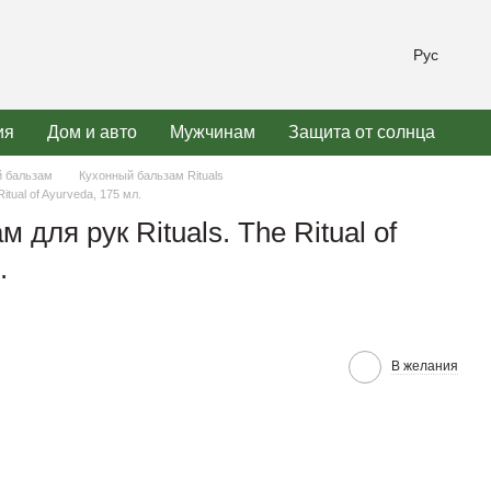
Рус
ия
Дом и авто
Мужчинам
Защита от солнца
 бальзам
Кухонный бальзам Rituals
itual of Ayurveda, 175 мл.
 для рук Rituals. The Ritual of
.
В желания