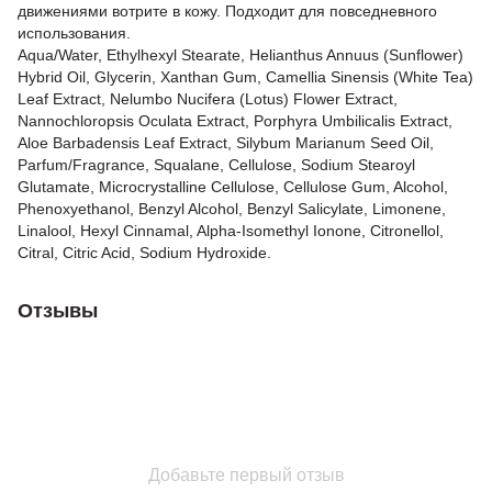
движениями вотрите в кожу. Подходит для повседневного
использования.
Aqua/Water, Ethylhexyl Stearate, Helianthus Annuus (Sunflower)
Hybrid Oil, Glycerin, Xanthan Gum, Camellia Sinensis (White Tea)
Leaf Extract, Nelumbo Nucifera (Lotus) Flower Extract,
Nannochloropsis Oculata Extract, Porphyra Umbilicalis Extract,
Aloe Barbadensis Leaf Extract, Silybum Marianum Seed Oil,
Parfum/Fragrance, Squalane, Cellulose, Sodium Stearoyl
Glutamate, Microcrystalline Cellulose, Cellulose Gum, Alcohol,
Phenoxyethanol, Benzyl Alcohol, Benzyl Salicylate, Limonene,
Linalool, Hexyl Cinnamal, Alpha-Isomethyl Ionone, Citronellol,
Citral, Citric Acid, Sodium Hydroxide.
Отзывы
Добавьте первый отзыв