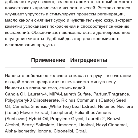
добавляет мусу свежего, зеленого аромата, который помогает
почувствовать прилив сил и ясность мыслей. Экстракт лотоса
улучшает упругость и стимулирует процессы регенерации,
масло каноли смягчает сухую и чувствительную кожу, экстракт
камелии успокаивает покраснения и способствует снижению
воспалений. Обеспечивает шелковистость и долговременное
ощущение чистоты. Удобный дозатор для экономичного
использования продукта.
Применение
Ингредиенты
Нанесите небольшое количество масла на руку – в сочетании
с водой масло превратится в шелковисто-мягкую пену.
Нанести на влажное тело, смыть водой.
Canola Oil, Laureth-4, MIPA-Laureth Sulfate, Parfum/Fragrance,
Polyglyceryl-3 Diisostearate, Ricinus Communis (Castor) Seed
Oil, Camellia Sinensis (White Tea) Leaf Extract, Nelumbo Nucifera
(Lotus) Flower Extract, Tocopherol, Helianthus Annuus
(Sunflower) Hybrid Oil, Propylene Glycol, Laureth-2, Benzyl
Alcohol, Benzyl Salicylate, Limonene, Linalool, Hexyl Cinnamal,
Alpha-Isomethyl Ionone, Citronellol, Citral.