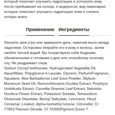
который помогает улучшить гидратацию и успокоить кожу
после пребывания на солнце, и водоросли, вид ламинарии,
которые помогают улучшить гидратацию кожи и снизить
потерю влаги.
Применение
Ингредиенты
Начните свое утро или завершите день, намочив мыло между
ладонями. Осторожно втирайте его в кожу и волосы, затем
смойте теплой водой. Вы почувствуете себя бодрыми,
обновленными и готовыми к дню или спокойному ночному
сну. Не раздражает глаза.
Sodium Cocoyl Isethionate, Hydrogenated Vegetable Oil,
Aqua/Water, Polyglyceryl-4 Laurate, Glycerin, Parfum/Fragrance,
Squalane, Aloe Barbadensis Leaf Juice Powder, Silybum
Marianum Seed Oil, Nannochloropsis Oculata Extract, Porphyra
Umbilicalis Extract, Camellia Sinensis Leaf Extract, Nelumbo
Nucifera Flower Extract, Potassium Sorbate, Tetrasodium
Glutamate Diacetate, Benzyl Salicylate, Limonene, Hexyl
Cinnamal, Linalool, Alpha-Isomethyl Ionone, Citronellol, CI
77891/Titanium Dioxide, CI 74260/Pigment Green 7.