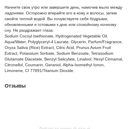
Начните свое утро или завершите день, намочив мыло между
ладонями. Осторожно втирайте его в кожу и волосы, затем
смойте теплой водой. Вы почувствуете себя бодрыми,
обновленными и готовыми к дню или спокойному ночному
сну. Не раздражает глаза.
Sodium Cocoyl Isethionate, Hydrogenated Vegetable Oil,
Aqua/Water, Polyglyceryl-4 Laurate, Glycerin, Parfum/Fragrance,
Oryza Sativa (Rice) Extract, Citric Acid, Prunus Avium Fruit
Extract, Potassium Sorbate, Sodium Benzoate, Tetrasodium
Glutamate Diacetate, Benzyl Salicylate, Linalool, Hexyl Cinnamal,
Citronellol, Coumarin, Geraniol, Alpha-Isomethyl Ionon,
Limonene, CI 77891/Titanium Dioxide.
Отзывы
Добавьте первый отзыв