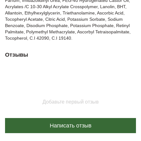
Parfum, Imidazolidinyl Urea, PEG-40 Hydrogenated Castor Oll,
Acrylates /C 10-30 Alkyl Acrylate Crosspolymer, Lanolin, BHT,
Allantoin, Ethylhexylglycerin, Triethanolamine, Ascorbic Acid,
Tocopheryl Acetate, Citric Acid, Potassium Sorbate, Sodium
Benzoate, Disodium Phosphate, Potassium Phosphate, Retinyl
Palmitate, Polymethyl Methacrylate, Ascorbyl Tetraisopalmitate,
Tocopherol, C.I 42090, C.I 19140.
Отзывы
Добавьте первый отзыв
Написать отзыв