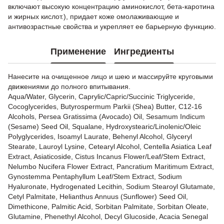
включают высокую концентрацию аминокислот, бета-каротина
и жирных кислот.), придает коже омолаживающие и
антивозрастные свойства и укрепляет ее барьерную функцию.
Применение
Ингредиенты
Нанесите на очищенное лицо и шею и массируйте круговыми
движениями до полного впитывания.
Aqua/Water, Glycerin, Caprylic/Capric/Succinic Triglyceride,
Cocoglycerides, Butyrospermum Parkii (Shea) Butter, C12-16
Alcohols, Persea Gratissima (Avocado) Oil, Sesamum Indicum
(Sesame) Seed Oil, Squalane, Hydroxystearic/Linolenic/Oleic
Polyglycerides, Isoamyl Laurate, Behenyl Alcohol, Glyceryl
Stearate, Lauroyl Lysine, Cetearyl Alcohol, Centella Asiatica Leaf
Extract, Asiaticoside, Cistus Incanus Flower/Leaf/Stem Extract,
Nelumbo Nucifera Flower Extract, Pancratium Maritimum Extract,
Gynostemma Pentaphyllum Leaf/Stem Extract, Sodium
Hyaluronate, Hydrogenated Lecithin, Sodium Stearoyl Glutamate,
Cetyl Palmitate, Helianthus Annuus (Sunflower) Seed Oil,
Dimethicone, Palmitic Acid, Sorbitan Palmitate, Sorbitan Oleate,
Glutamine, Phenethyl Alcohol, Decyl Glucoside, Acacia Senegal