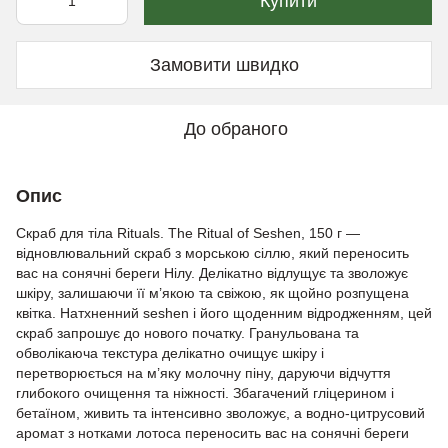
Купити
Замовити швидко
До обраного
Опис
Скраб для тіла Rituals. The Ritual of Seshen, 150 г —
відновлювальний скраб з морською сіллю, який переносить
вас на сонячні береги Нілу. Делікатно відлущує та зволожує
шкіру, залишаючи її м’якою та свіжою, як щойно розпущена
квітка. Натхненний seshen і його щоденним відродженням, цей
скраб запрошує до нового початку. Гранульована та
обволікаюча текстура делікатно очищує шкіру і
перетворюється на м’яку молочну піну, даруючи відчуття
глибокого очищення та ніжності. Збагачений гліцерином і
бетаїном, живить та інтенсивно зволожує, а водно-цитрусовий
аромат з нотками лотоса переносить вас на сонячні береги