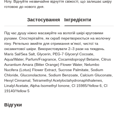
Нілу. Відчуйте незвичайне відчуття свіжості, що залишає шкіру
готовою до нового дня.
Застосування
Інгредієнти
Під час душу ніжно масажуйте на вологій шкірі круговими
рухами. Спостерігайте, як скраб перетворюється на молочну
піну. Ретельно змийте для отримання м’якої, чистої та
оксамитової шкіри. Використовувати 2–3 рази на тиждень.
Maris Sal/Sea Salt, Glycerin, PEG-7 Glyceryl Cocoate,
Aqua/Water, Parfum/Fragrance, Cocamidopropyl Betaine, Citrus
Aurantium Amara (Bitter Orange) Flower Water, Nelumbo
Nucifera (Lotus) Flower Extract, Sucrose Palmitate, Sodium
Chloride, Gluconolactone, Sodium Benzoate, Calcium Gluconate,
Hexyl Cinnamal, Tetramethyl Acetyloctahydronaphthalenes,
Linalyl Acetate, Alpha-Isomethyl Ionone, CI 15985/Yellow 6, CI
19140/Yellow 5
Відгуки