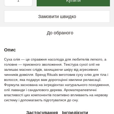
Купити
Замовити швидко
До обраного
Опис
Суха олія — це справжня насолода для любителів легкого, а
головне — приємного зволоження. Текстура сухої олії не
залишає масних слідів, захищаючи шкіру від агресивних
чинників довкілля. Бренд Rituals виготовив суху олію для тіла і
волосся, яка подарує вам дорогоцінні хвилини релаксації.
Формула заснована на інгредієнтах натурального походження,
олії лаванди і сандалового дерева. Ароматерапевтичні
властивості цих компонентів позитивно впливають на нервову
систему і допомагають підготуватися до сну.
Застосування
Інгредієнти