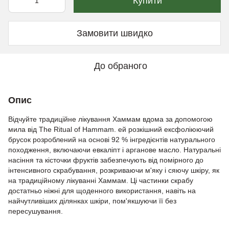
Купити
Замовити швидко
До обраного
Опис
Відчуйте традиційне лікування Хаммам вдома за допомогою
мила від The Ritual of Hammam. ей розкішний ексфоліюючий
брусок розроблений на основі 92 % інгредієнтів натурального
походження, включаючи евкаліпт і арганове масло. Натуральні
насіння та кісточки фруктів забезпечують від помірного до
інтенсивного скрабування, розкриваючи м'яку і сяючу шкіру, як
на традиційному лікуванні Хаммам. Ці частинки скрабу
достатньо ніжні для щоденного використання, навіть на
найчутливіших ділянках шкіри, пом'якшуючи її без
пересушування.