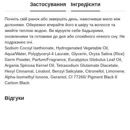
Застосування
Інгредієнти
Почніть свій ранок або завершіть день, намочивши мило між
долонями. Обережно втирайте його в шкіру та волосся та
змийте теплою водою. Ви відчуєте себе бадьорими,
оновленими та готовими до дня або спокійного нічного сну. Не
подразнює очі.
Sodium Cocoyl Isethionate, Hydrogenated Vegetable Oil,
Aqua/Water, Polyglyceryl-4 Laurate, Glycerin, Oryza Sativa (Rice)
Germ Powder, Parfum/Fragrance, Eucalyptus Globulus Leaf Oil,
Argania Spinosa Kernel Oil, Tetrasodium Glutamate Diacetate,
Hexyl Cinnamal, Linalool, Benzyl Salicylate, Citronellol, Limonene,
Alpha-Isomethyl Ionone, Geraniol, CI 77266/ Pigment Black 6
Carbon Black.
Відгуки