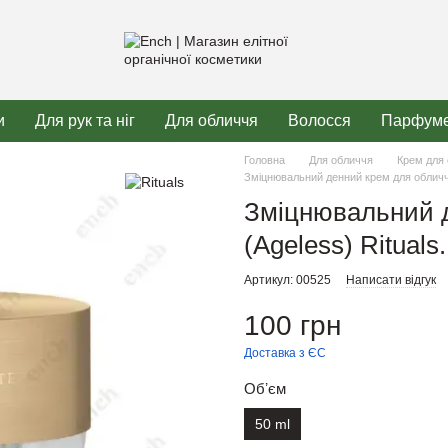
и
Для рук та ніг
Для обличчя
Волосся
Парфуме
Головна
Для обличчя
Крем для
Зміцнювальний денний крем для обличчя 
Зміцнювальний 
(Ageless) Rituals
Артикул: 00525
Написати відгук
100 грн
Доставка з ЄС
Обʼєм
50 ml