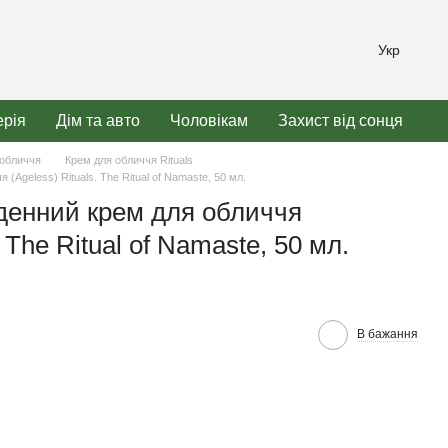
Укр
рія
Дім та авто
Чоловікам
Захист від сонця
 обличчя
Крем для обличчя Rituals
(Ageless) Rituals. The Ritual of Namaste, 50 мл.
денний крем для обличчя
. The Ritual of Namaste, 50 мл.
В бажання