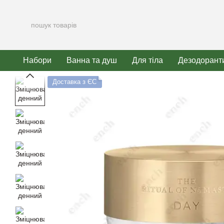
Перейти до основного контенту
Набори
Ванна та душ
Для тіла
Дезодорант
Доставка з ЄС